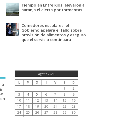
Tiempo en Entre Ríos: elevaron a
naranja el alerta por tormentas
Comedores escolares: el
Gobierno apelará el fallo sobre
provisión de alimentos y aseguró
que el servicio continuará
agosto 2026
L
M
X
J
V
S
D
eló
1
2
a
po
3
4
5
6
7
8
9
 en
10
11
12
13
14
15
16
17
18
19
20
21
22
23
24
25
26
27
28
29
30