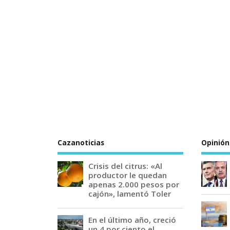
Cazanoticias
Opinión
Crisis del citrus: «Al
productor le quedan
apenas 2.000 pesos por
cajón», lamentó Toler
En el último año, creció
un 4 por ciento el