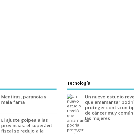
Tecnología
Mentiras, paranoia y
Un nuevo estudio rev
mala fama
que amamantar podrí
proteger contra un ti
de cáncer muy común
las mujeres
El ajuste golpea a las
provincias: el superávit
fiscal se redujo a la