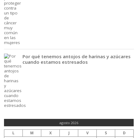
Por qué tenemos antojos de harinas y azúcares
cuando estamos estresados
agosto 2026
L
M
X
J
V
S
D