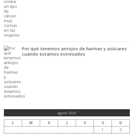
Por qué tenemos antojos de harinas y azúcares
cuando estamos estresados
agosto 2026
L
M
X
J
V
S
D
1
2