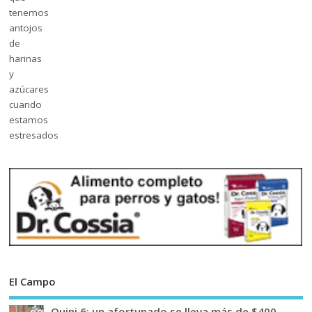
El Campo
Quini 6: un afortunado se lleva más de $400