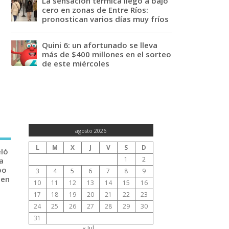
La sensación térmica llegó a bajo
cero en zonas de Entre Ríos:
pronostican varios días muy fríos
Quini 6: un afortunado se lleva
más de $400 millones en el sorteo
de este miércoles
agosto 2026
L
M
X
J
V
S
D
eló
1
2
a
po
3
4
5
6
7
8
9
 en
10
11
12
13
14
15
16
17
18
19
20
21
22
23
24
25
26
27
28
29
30
31
« Jul