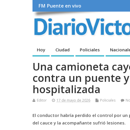
FM Puente en vivo
Hoy
Ciudad
Policiales
Nacional
Una camioneta cayó
contra un puente y
hospitalizada
Editor
17 de mayo de 2026
Policiales
N
El conductor habría perdido el control por u
del cauce y la acompañante sufrió lesiones.