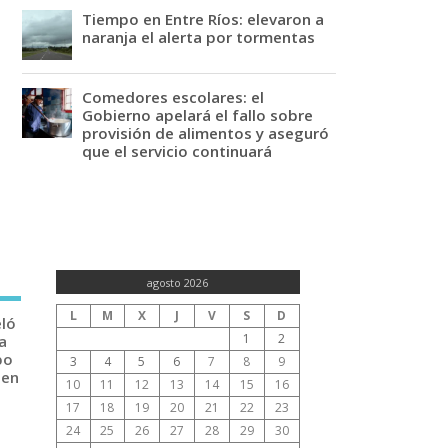
Tiempo en Entre Ríos: elevaron a
naranja el alerta por tormentas
Comedores escolares: el
Gobierno apelará el fallo sobre
provisión de alimentos y aseguró
que el servicio continuará
agosto 2026
L
M
X
J
V
S
D
eló
1
2
a
po
3
4
5
6
7
8
9
 en
10
11
12
13
14
15
16
17
18
19
20
21
22
23
24
25
26
27
28
29
30