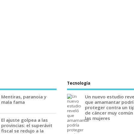
Tecnología
Mentiras, paranoia y
Un nuevo estudio rev
mala fama
que amamantar podrí
proteger contra un ti
de cáncer muy común
las mujeres
El ajuste golpea a las
provincias: el superávit
fiscal se redujo a la