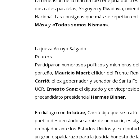
La dimensión de la marcha fue reflejada por tr
dos calles paralelas, Yrigoyen y Rivadavia, unie
Nacional. Las consignas que más se repetían en 
Más»
y
«Todos somos Nisman»
.
La jueza Arroyo Salgado
Reuters
Participaron numerosos políticos y miembros del P
porteño,
Mauricio Macri
; el líder del Frente R
Carrió
; el ex gobernador y senador de Santa Fe
UCR,
Ernesto Sanz
; el
diputado y ex vicepresid
precandidato presidencial
Hermes Binner
.
En diálogo con
Infobae
, Carrió dijo que se trat
pueblo despertándose a raíz de un mártir, es alg
embajador ante los Estados Unidos y ex diputa
un gran espaldarazo para la justicia honesta de l