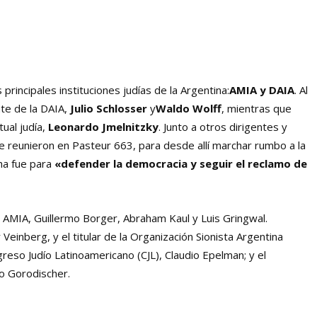
rincipales instituciones judías de la Argentina:
AMIA y DAIA
. Al
nte de la DAIA,
Julio Schlosser
y
Waldo Wolff
, mientras que
ual judía,
Leonardo Jmelnitzky
. Junto a otros dirigentes y
e reunieron en Pasteur 663, para desde allí marchar rumbo a la
ha fue para
«defender la democracia y seguir el reclamo de
 AMIA, Guillermo Borger, Abraham Kaul y Luis Gringwal.
einberg, y el titular de la Organización Sionista Argentina
greso Judío Latinoamericano (CJL), Claudio Epelman; y el
do Gorodischer.