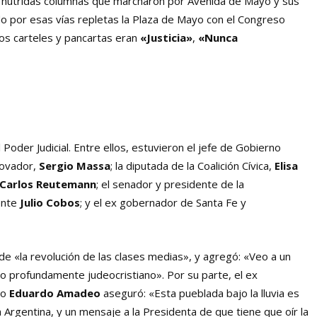
es nutridas columnas que marcharon por Avenida de Mayo y sus
ndo por esas vías repletas la Plaza de Mayo con el Congreso
los carteles y pancartas eran
«Justicia»
,
«Nunca
oder Judicial. Entre ellos, estuvieron el jefe de Gobierno
enovador,
Sergio Massa
; la diputada de la Coalición Cívica,
Elisa
Carlos Reutemann
; el senador y presidente de la
ente
Julio Cobos
; y el ex gobernador de Santa Fe y
ó de «la revolución de las clases medias», y agregó: «Veo a un
o profundamente judeocristiano». Por su parte, el ex
do
Eduardo Amadeo
aseguró: «Esta pueblada bajo la lluvia es
a Argentina, y un mensaje a la Presidenta de que tiene que oír la