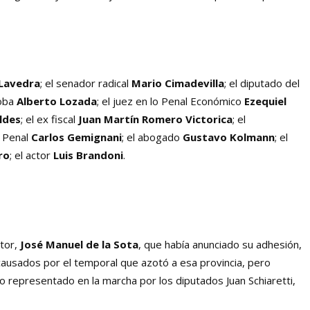
 Lavedra
; el senador radical
Mario Cimadevilla
; el diputado del
doba
Alberto Lozada
; el juez en lo Penal Económico
Ezequiel
ldes
; el ex fiscal
Juan Martín
Romero Victorica
; el
n Penal
Carlos Gemignani
;
el abogado
Gustavo Kolmann
;
el
ro
;
el actor
Luis Brandoni
.
itor,
José Manuel de la Sota
, que había anunciado su adhesión,
ausados por el temporal que azotó a esa provincia, pero
vo representado en la marcha por los diputados Juan Schiaretti,