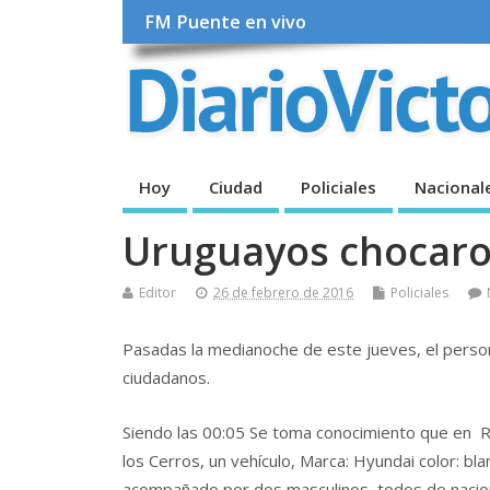
FM Puente en vivo
Hoy
Ciudad
Policiales
Nacional
Uruguayos chocaron
Editor
26 de febrero de 2016
Policiales
Pasadas la medianoche de este jueves, el person
ciudadanos.
Siendo las 00:05 Se toma conocimiento que en Ru
los Cerros, un vehículo, Marca: Hyundai color: bl
acompañado por dos masculinos, todos de nacional