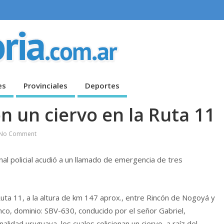
es
Provinciales
Deportes
 un ciervo en la Ruta 11
No Comment
al policial acudió a un llamado de emergencia de tres
ta 11, a la altura de km 147 aprox., entre Rincón de Nogoyá y
anco, dominio: SBV-630, conducido por el señor Gabriel,
idad uruguaya, los cuales colisionan un ciervo, a raíz del