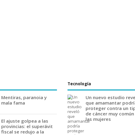
Tecnología
Mentiras, paranoia y
Un nuevo estudio rev
mala fama
que amamantar podrí
proteger contra un ti
de cáncer muy común
las mujeres
El ajuste golpea a las
provincias: el superávit
fiscal se redujo a la