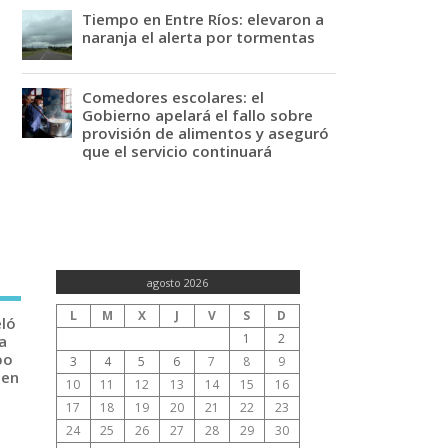
Tiempo en Entre Ríos: elevaron a
naranja el alerta por tormentas
Comedores escolares: el
Gobierno apelará el fallo sobre
provisión de alimentos y aseguró
que el servicio continuará
agosto 2026
L
M
X
J
V
S
D
eló
1
2
a
po
3
4
5
6
7
8
9
 en
10
11
12
13
14
15
16
17
18
19
20
21
22
23
24
25
26
27
28
29
30