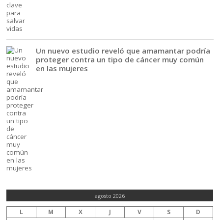
Un nuevo estudio reveló que amamantar podría
proteger contra un tipo de cáncer muy común
en las mujeres
agosto 2026
L
M
X
J
V
S
D