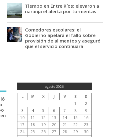
Tiempo en Entre Ríos: elevaron a
naranja el alerta por tormentas
Comedores escolares: el
Gobierno apelará el fallo sobre
provisión de alimentos y aseguró
que el servicio continuará
agosto 2026
L
M
X
J
V
S
D
eló
1
2
a
po
3
4
5
6
7
8
9
 en
10
11
12
13
14
15
16
17
18
19
20
21
22
23
24
25
26
27
28
29
30