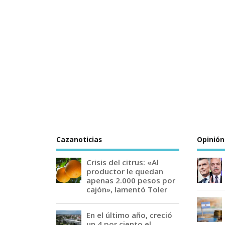
Cazanoticias
Opinión
Crisis del citrus: «Al
productor le quedan
apenas 2.000 pesos por
cajón», lamentó Toler
En el último año, creció
un 4 por ciento el