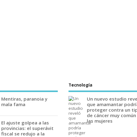
Tecnología
Mentiras, paranoia y
Un nuevo estudio rev
mala fama
que amamantar podrí
proteger contra un ti
de cáncer muy común
las mujeres
El ajuste golpea a las
provincias: el superávit
fiscal se redujo a la