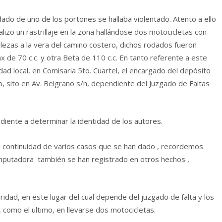
ndado de uno de los portones se hallaba violentado. Atento a ello
alizo un rastrillaje en la zona hallándose dos motocicletas con
alezas a la vera del camino costero, dichos rodados fueron
e 70 c.c. y otra Beta de 110 c.c. En tanto referente a este
lidad local, en Comisaria 5to. Cuartel, el encargado del depósito
o, sito en Av. Belgrano s/n, dependiente del Juzgado de Faltas
endiente a determinar la identidad de los autores.
 la continuidad de varios casos que se han dado , recordemos
computadora también se han registrado en otros hechos ,
dad, en este lugar del cual depende del juzgado de falta y los
como el ultimo, en llevarse dos motocicletas.