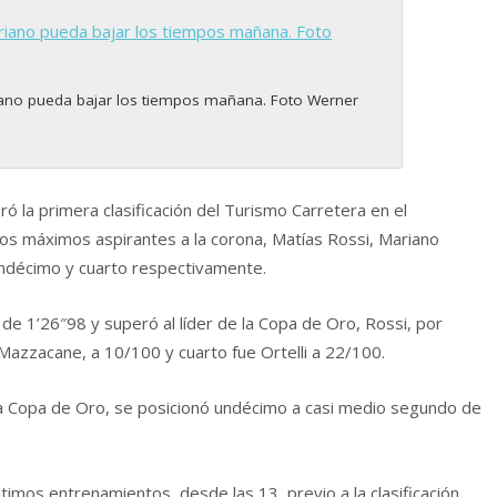
iano pueda bajar los tiempos mañana. Foto Werner
ó la primera clasificación del Turismo Carretera en el
s máximos aspirantes a la corona, Matías Rossi, Mariano
 undécimo y cuarto respectivamente.
 de 1’26″98 y superó al líder de la Copa de Oro, Rossi, por
Mazzacane, a 10/100 y cuarto fue Ortelli a 22/100.
 la Copa de Oro, se posicionó undécimo a casi medio segundo de
ltimos entrenamientos, desde las 13, previo a la clasificación