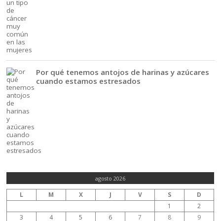
Por qué tenemos antojos de harinas y azúcares
cuando estamos estresados
agosto 2026
L
M
X
J
V
S
D
1
2
3
4
5
6
7
8
9