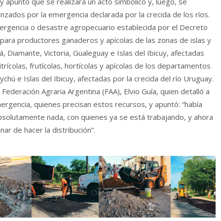
 y apuntó que se realizará un acto simbólico y, luego, se
anzados por la emergencia declarada por la crecida de los ríos.
ergencia o desastre agropecuario establecida por el Decreto
 para productores ganaderos y apícolas de las zonas de islas y
 Diamante, Victoria, Gualeguay e Islas del Ibicuy, afectadas
itrícolas, frutícolas, hortícolas y apícolas de los departamentos
hú e Islas del Ibicuy, afectadas por la crecida del río Uruguay.
 Federación Agraria Argentina (FAA), Elvio Guía, quien detalló a
rgencia, quienes precisan estos recursos, y apuntó: “había
bsolutamente nada, con quienes ya se está trabajando, y ahora
ar de hacer la distribución”.