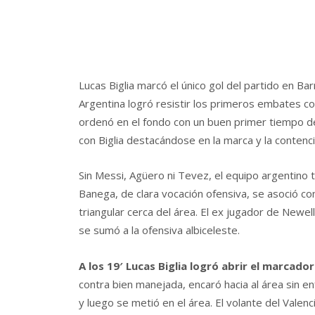
Lucas Biglia marcó el único gol del partido en Bar
Argentina logró resistir los primeros embates co
ordenó en el fondo con un buen primer tiempo d
con Biglia destacándose en la marca y la contenci
Sin Messi, Agüero ni Tevez, el equipo argentino 
Banega, de clara vocación ofensiva, se asoció co
triangular cerca del área. El ex jugador de Newe
se sumó a la ofensiva albiceleste.
A los 19′ Lucas Biglia logró abrir el marcado
contra bien manejada, encaró hacia al área sin en
y luego se metió en el área. El volante del Valenci