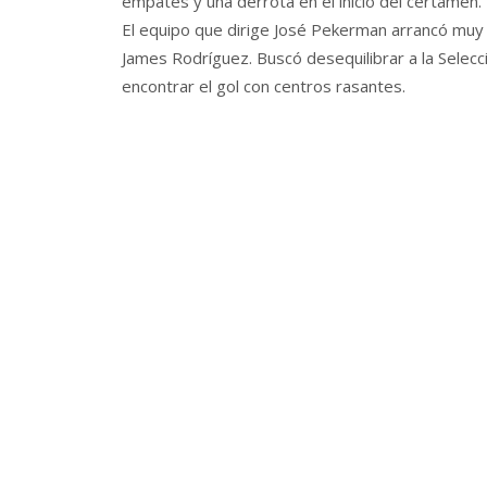
empates y una derrota en el inicio del certamen.
El equipo que dirige José Pekerman arrancó muy 
James Rodríguez. Buscó desequilibrar a la Selec
encontrar el gol con centros rasantes.