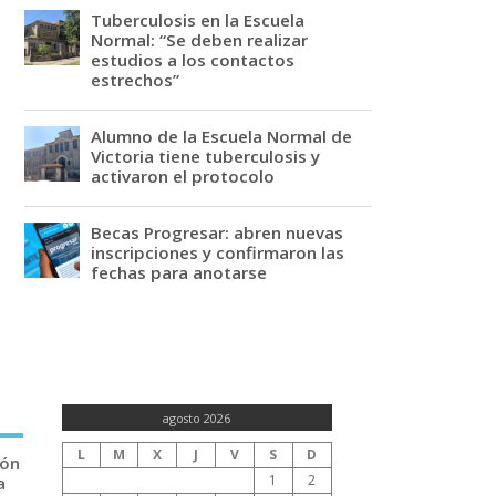
Tuberculosis en la Escuela
Normal: “Se deben realizar
estudios a los contactos
estrechos”
Alumno de la Escuela Normal de
Victoria tiene tuberculosis y
activaron el protocolo
Becas Progresar: abren nuevas
inscripciones y confirmaron las
fechas para anotarse
agosto 2026
L
M
X
J
V
S
D
ión
1
2
a