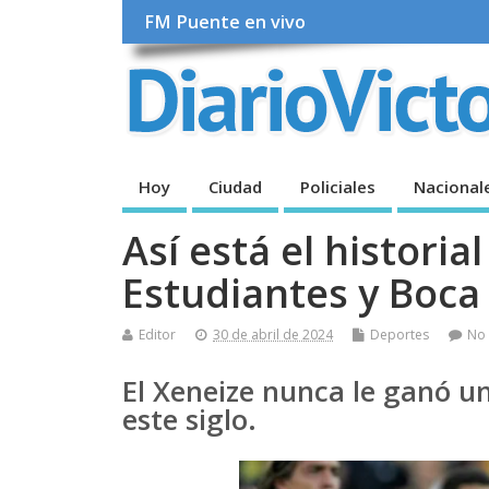
FM Puente en vivo
Hoy
Ciudad
Policiales
Nacional
Así está el historia
Estudiantes y Boca
Editor
30 de abril de 2024
Deportes
No
El Xeneize nunca le ganó un
este siglo.