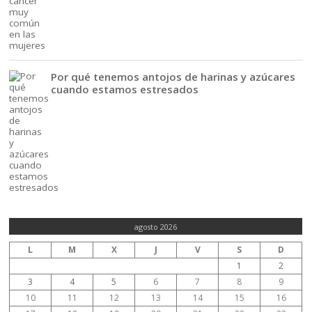
Por qué tenemos antojos de harinas y azúcares
cuando estamos estresados
agosto 2026
L
M
X
J
V
S
D
1
2
3
4
5
6
7
8
9
10
11
12
13
14
15
16