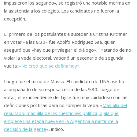
impusieron los segundo-, se registró una notable merma en
la asistencia a los colegios. Los candidatos no fueron la
excepción.
El primero de los postulantes a suceder a Cristina Kirchner
en votar –a las 8:30– fue Adolfo Rodríguez Saá, quien
aseguró que «hay que privilegiar el diálogo». Tratando de no
violar la veda electoral, vaticinó un escenario de segunda
vuelta:
«No creo que se defina hoy»
.
Luego fue el turno de Massa. El candidato de UNA asistió
acompañado de su esposa cerca de las 9:30. Luego de
votar, el ex intendente de Tigre fue muy cuidadoso con las
definiciones políticas para no romper la veda. «
Más allá del
resultado, más allá de las cuestiones política, ojalá que
empiece una etapa nueva en la Argentina a partir de la
decisión de la gente
«, indicó.