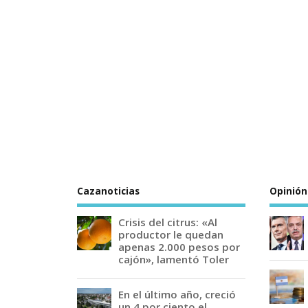
Cazanoticias
Opinión
Crisis del citrus: «Al
productor le quedan
apenas 2.000 pesos por
cajón», lamentó Toler
En el último año, creció
un 4 por ciento el