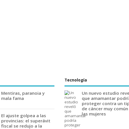
Tecnología
Mentiras, paranoia y
Un nuevo estudio rev
mala fama
que amamantar podrí
proteger contra un ti
de cáncer muy común
las mujeres
El ajuste golpea a las
provincias: el superávit
fiscal se redujo a la