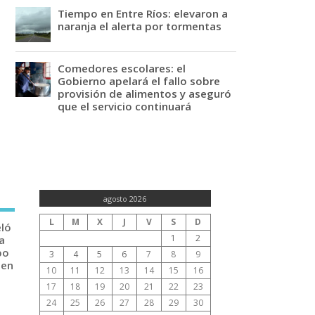
Tiempo en Entre Ríos: elevaron a
naranja el alerta por tormentas
Comedores escolares: el
Gobierno apelará el fallo sobre
provisión de alimentos y aseguró
que el servicio continuará
agosto 2026
L
M
X
J
V
S
D
eló
1
2
a
po
3
4
5
6
7
8
9
 en
10
11
12
13
14
15
16
17
18
19
20
21
22
23
24
25
26
27
28
29
30