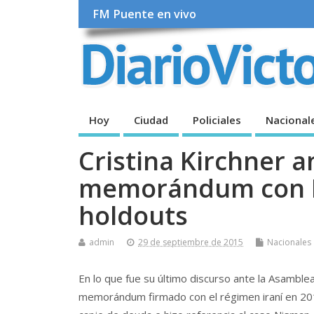
FM Puente en vivo
Hoy
Ciudad
Policiales
Nacional
Cristina Kirchner a
memorándum con Ir
holdouts
admin
29 de septiembre de 2015
Nacionales
En lo que fue su último discurso ante la Asamblea
memorándum firmado con el régimen iraní en 201