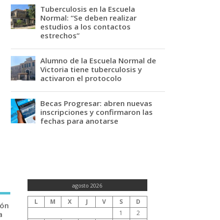
Tuberculosis en la Escuela
Normal: “Se deben realizar
estudios a los contactos
estrechos”
Alumno de la Escuela Normal de
Victoria tiene tuberculosis y
activaron el protocolo
Becas Progresar: abren nuevas
inscripciones y confirmaron las
fechas para anotarse
agosto 2026
L
M
X
J
V
S
D
ión
1
2
a