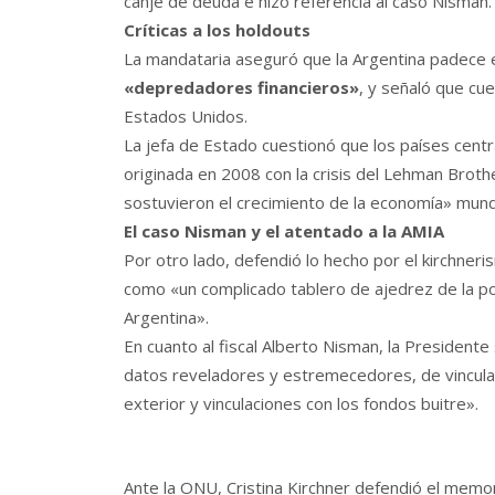
canje de deuda e hizo referencia al caso Nisman.
Críticas a los holdouts
La mandataria aseguró que la Argentina padece el
«depredadores financieros»
, y señaló que cue
Estados Unidos.
La jefa de Estado cuestionó que los países centr
originada en 2008 con la crisis del Lehman Brot
sostuvieron el crecimiento de la economía» mundi
El caso Nisman y el atentado a la AMIA
Por otro lado, defendió lo hecho por el kirchneris
como «un complicado tablero de ajedrez de la polí
Argentina».
En cuanto al fiscal Alberto Nisman, la President
datos reveladores y estremecedores, de vinculac
exterior y vinculaciones con los fondos buitre».
Ante la ONU, Cristina Kirchner defendió el mem