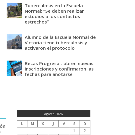
Tuberculosis en la Escuela
Normal: “Se deben realizar
estudios a los contactos
estrechos”
Alumno de la Escuela Normal de
Victoria tiene tuberculosis y
activaron el protocolo
Becas Progresar: abren nuevas
inscripciones y confirmaron las
fechas para anotarse
agosto 2026
L
M
X
J
V
S
D
ión
1
2
a