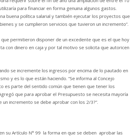
dría requerir sobre el fin de año una ampliación de entre el 10
 utilizaría para financiar en forma genuina algunos gastos.
 buena política salarial y también ejecutar los proyectos que
ienes y se cumplieron servicios que tuvieron un incremento”.
, que permitieron disponer de un excedente que es el que hoy
ta con dinero en caja y por tal motivo se solicita que autoricen
ndo se incremente los ingresos por encima de lo pautado en
ismo y es lo que están haciendo. “Se informa al Concejo
 es parte del sentido común que tienen que tener los
. Agregó que para aprobar el Presupuesto se necesita mayoría
e un incremento se debe aprobar con los 2/3?”.
n su Artículo N° 99 la forma en que se deben aprobar las