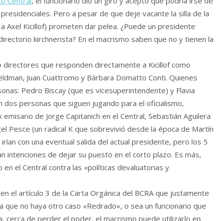
o Central
, el funcionario dio un giro y aceptó que podría irse de
s presidenciales. Pero a pesar de que deje vacante la silla de la
 a Axel Kicillof) prometen dar pelea. ¿Puede un presidente
 directorio kirchnerista? En el macrismo saben que no y tienen la
co directores que responden directamente a Kicillof como
eldman, Juan Cuattromo y Bárbara Domatto Conti. Quienes
onas: Pedro Biscay (que es vicesuperintendente) y Flavia
 dos personas que siguen jugando para el oficialismo,
x emisario de Jorge Capitanich en el Central, Sebastián Aguilera
el Pesce (un radical K que sobrevivió desde la época de Martín
rían con una eventual salida del actual presidente, pero los 5
n intenciones de dejar su puesto en el corto plazo. Es más,
 en el Central contra las «políticas devaluatorias y
en el artículo 3 de la Carta Orgánica del BCRA que justamente
ra que no haya otro caso «Redrado», o sea un funcionario que
a, cerca de perder el poder, el macrismo puede utilizarlo en