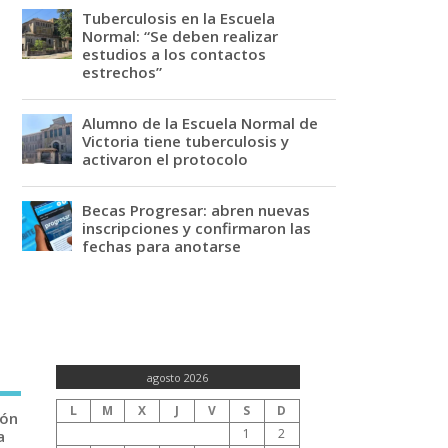
Tuberculosis en la Escuela
Normal: “Se deben realizar
estudios a los contactos
estrechos”
Alumno de la Escuela Normal de
Victoria tiene tuberculosis y
activaron el protocolo
Becas Progresar: abren nuevas
inscripciones y confirmaron las
fechas para anotarse
agosto 2026
L
M
X
J
V
S
D
ión
1
2
a