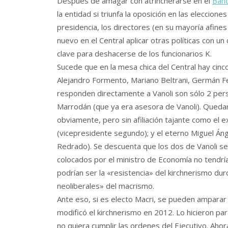
Después de amagar con atrincherarse en el
Banc
la entidad si triunfa la oposición en las eleccione
presidencia, los directores (en su mayoría afines
nuevo en el Central aplicar otras políticas con un
clave para deshacerse de los funcionarios K.
Sucede que en la mesa chica del Central hay cin
Alejandro Formento, Mariano Beltrani, Germán F
responden directamente a Vanoli son sólo 2 pers
Marrodán (que ya era asesora de Vanoli). Quedan
obviamente, pero sin afiliación tajante como el e
(vicepresidente segundo); y el eterno Miguel Áng
Redrado). Se descuenta que los dos de Vanoli se i
colocados por el ministro de Economía no tendría
podrían ser la «resistencia» del kirchnerismo duro
neoliberales» del macrismo.
Ante eso, si es electo Macri, se pueden amparar 
modificó el kirchnerismo en 2012. Lo hicieron pa
no quiera cumplir las ordenes del Ejecutivo. Ahor