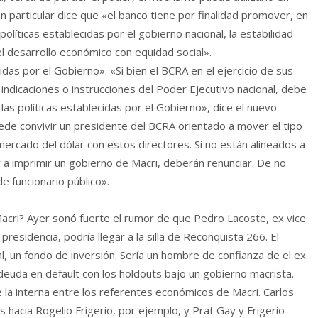
en particular dice que «el banco tiene por finalidad promover, en
olíticas establecidas por el gobierno nacional, la estabilidad
 el desarrollo económico con equidad social».
idas por el Gobierno». «Si bien el BCRA en el ejercicio de sus
indicaciones o instrucciones del Poder Ejecutivo nacional, debe
s políticas establecidas por el Gobierno», dice el nuevo
uede convivir un presidente del BCRA orientado a mover el tipo
mercado del dólar con estos directores. Si no están alineados a
r a imprimir un gobierno de Macri, deberán renunciar. De no
 funcionario público».
acri? Ayer sonó fuerte el rumor de que Pedro Lacoste, ex vice
residencia, podría llegar a la silla de Reconquista 266. El
l, un fondo de inversión. Sería un hombre de confianza de el ex
deuda en default con los holdouts bajo un gobierno macrista.
 la interna entre los referentes económicos de Macri. Carlos
hacia Rogelio Frigerio, por ejemplo, y Prat Gay y Frigerio