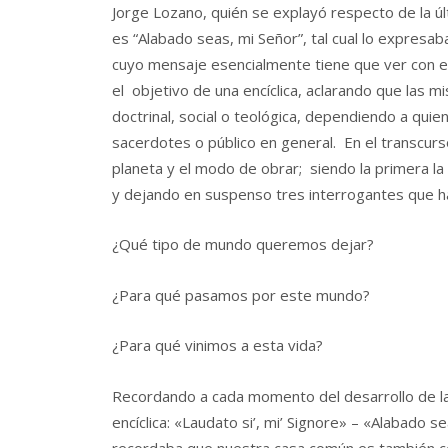
Jorge Lozano, quién se explayó respecto de la úl
es “Alabado seas, mi Señor”, tal cual lo expresa
cuyo mensaje esencialmente tiene que ver con el
el objetivo de una encíclica, aclarando que las 
doctrinal, social o teológica, dependiendo a quie
sacerdotes o público en general. En el transcurso
planeta y el modo de obrar; siendo la primera la
y dejando en suspenso tres interrogantes que h
¿Qué tipo de mundo queremos dejar?
¿Para qué pasamos por este mundo?
¿Para qué vinimos a esta vida?
Recordando a cada momento del desarrollo de la c
encíclica: «Laudato si’, mi’ Signore» – «Alabado 
recordaba que nuestra casa común es también co