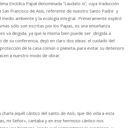
tima Encíclica Papal denominada “Laudato si”, cuya traducción
ba San Francisco de Asís, referente de nuestro Santo Padre y
 medio ambiente y la ecología integral. Primeramente explicó
mismas sólo son escritas por los Papas, es una enseñanza
nes va dirigida, ya que la misma bien puede ser dirigida a
 de su conferencia, dejó en claro dos ideas: el cuidado del
 protección de la casa común o planeta, para evitar su deterioro
acen a nuestro modo de obrar:
harla aquél cántico del santo de Asís, que dió vida a esta
seas, mi Señor», cantaba y en ese hermoso cántico nos
mo una hermana, con la cual compartimos la existencia, y