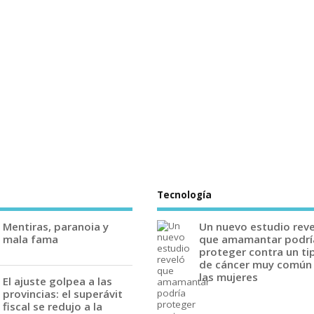
Tecnología
Mentiras, paranoia y
Un nuevo estudio rev
mala fama
que amamantar podrí
proteger contra un ti
de cáncer muy común
las mujeres
El ajuste golpea a las
provincias: el superávit
fiscal se redujo a la