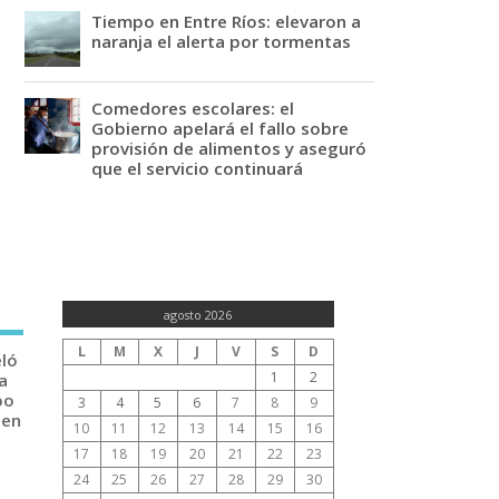
Tiempo en Entre Ríos: elevaron a
naranja el alerta por tormentas
Comedores escolares: el
Gobierno apelará el fallo sobre
provisión de alimentos y aseguró
que el servicio continuará
agosto 2026
L
M
X
J
V
S
D
eló
1
2
a
po
3
4
5
6
7
8
9
 en
10
11
12
13
14
15
16
17
18
19
20
21
22
23
24
25
26
27
28
29
30