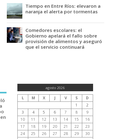
Tiempo en Entre Ríos: elevaron a
naranja el alerta por tormentas
Comedores escolares: el
Gobierno apelará el fallo sobre
provisión de alimentos y aseguró
que el servicio continuará
agosto 2026
L
M
X
J
V
S
D
eló
1
2
a
po
3
4
5
6
7
8
9
 en
10
11
12
13
14
15
16
17
18
19
20
21
22
23
24
25
26
27
28
29
30