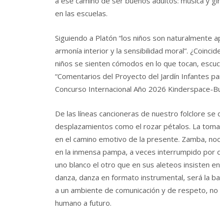
a ese camino de ser buenos adultos: música y g
en las escuelas.
Siguiendo a Platón “los niños son naturalmente apt
armonía interior y la sensibilidad moral”. ¿Coinc
niños se sienten cómodos en lo que tocan, escuc
“Comentarios del Proyecto del Jardín Infantes pa
Concurso Internacional Año 2026 Kinderspace-Bui
De las líneas cancioneras de nuestro folclore se 
desplazamientos como el rozar pétalos. La toma
en el camino emotivo de la presente. Zamba, noch
en la inmensa pampa, a veces interrumpido por d
uno blanco el otro que en sus aleteos insisten en
danza, danza en formato instrumental, será la 
a un ambiente de comunicación y de respeto, n
humano a futuro.