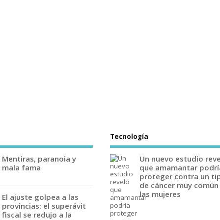
Tecnología
Mentiras, paranoia y
Un nuevo estudio rev
mala fama
que amamantar podrí
proteger contra un ti
de cáncer muy común
las mujeres
El ajuste golpea a las
provincias: el superávit
fiscal se redujo a la