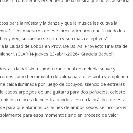
imnasia. Tomaremos el sendero de la música que no es ausencia
os para la música y la danza y que la música les cultiva la
idencia?: “Los maestros de ese Jardín afirmaron que “cuando los
han y ven, su cuerpo se calma y son más receptivos”.
ra la Ciudad de Lobos en Prov. De Bs. As. Proyecto Finalista del
ldner”. (CLARÍN-jueves 23-abril-2026- Graciela Baduel).
destaca la bellísima zamba tradicional de melodía suave y
remos como herramienta de calma para el espíritu y emplearla
e caída iluminada por juego de cocuyos, silencio de estrellas
elicados arpegios de una guitarra para dos pañuelos, celeste
 unir los colores de nuestra bandera. Ya en la práctica de esta
base para que alumnos bailarines de ambos sexos se incorporen
o solamente para esos momentos sino en proceso de valor