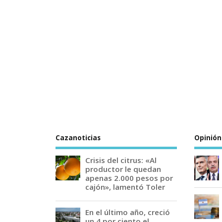
Cazanoticias
Opinión
Crisis del citrus: «Al
productor le quedan
apenas 2.000 pesos por
cajón», lamentó Toler
En el último año, creció
un 4 por ciento el