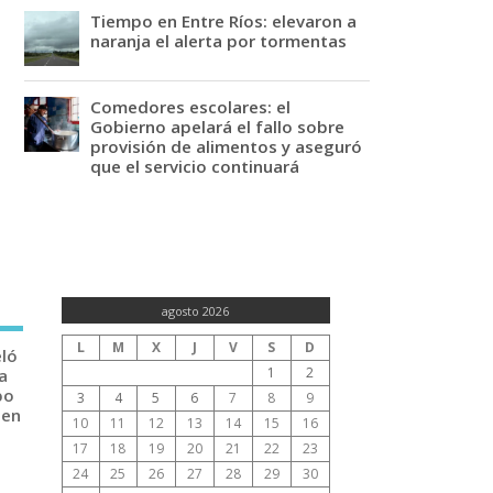
Tiempo en Entre Ríos: elevaron a
naranja el alerta por tormentas
Comedores escolares: el
Gobierno apelará el fallo sobre
provisión de alimentos y aseguró
que el servicio continuará
agosto 2026
L
M
X
J
V
S
D
eló
1
2
a
po
3
4
5
6
7
8
9
 en
10
11
12
13
14
15
16
17
18
19
20
21
22
23
24
25
26
27
28
29
30