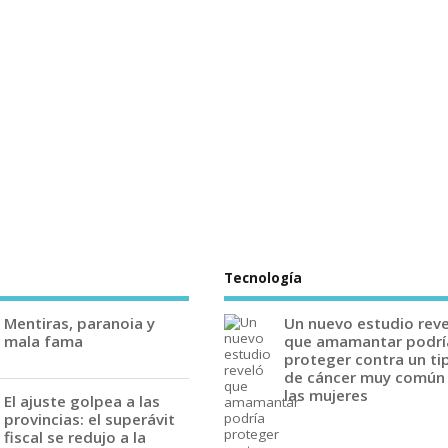
Tecnología
Mentiras, paranoia y
Un nuevo estudio rev
mala fama
que amamantar podrí
proteger contra un ti
de cáncer muy común
las mujeres
El ajuste golpea a las
provincias: el superávit
fiscal se redujo a la