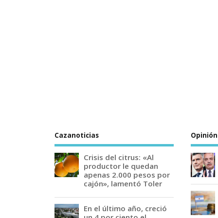
Cazanoticias
Opinión
Crisis del citrus: «Al
productor le quedan
apenas 2.000 pesos por
cajón», lamentó Toler
En el último año, creció
un 4 por ciento el