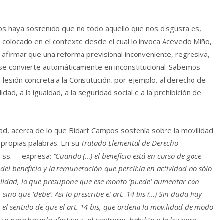
 haya sostenido que no todo aquello que nos disgusta es,
, colocado en el contexto desde el cual lo invoca Acevedo Miño,
afirmar que una reforma previsional inconveniente, regresiva,
o se convierte automáticamente en inconstitucional. Sabemos
lesión concreta a la Constitución, por ejemplo, al derecho de
lidad, a la igualdad, a la seguridad social o a la prohibición de
d, acerca de lo que Bidart Campos sostenía sobre la movilidad
us propias palabras. En su
Tratado Elemental de Derecho
 ss.— expresa:
“Cuando (…) el beneficio está en curso de goce
 del beneficio y la remuneración que percibía en actividad no sólo
ilidad, lo que presupone que ese monto ‘puede’ aumentar con
ino que ‘debe’. Así lo prescribe el art. 14 bis (…) Sin duda hay
n el sentido de que el art. 14 bis, que ordena la movilidad de modo
a para hacerla efectiva y, al contrario, habilita a la ley para