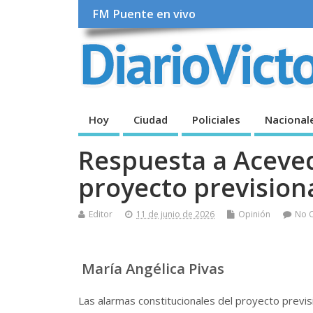
FM Puente en vivo
Hoy
Ciudad
Policiales
Nacional
Respuesta a Aceved
proyecto prevision
Editor
11 de junio de 2026
Opinión
No 
María Angélica Pivas
Las alarmas constitucionales del proyecto previ