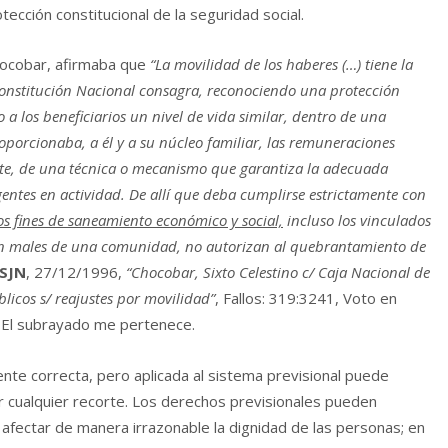
rotección constitucional de la seguridad social.
Chocobar, afirmaba que
“La movilidad de los haberes (…) tiene la
 Constitución Nacional consagra, reconociendo una protección
 a los beneficiarios un nivel de vida similar, dentro de una
oporcionaba, a él y a su núcleo familiar, las remuneraciones
ente, de una técnica o mecanismo que garantiza la adecuada
agentes en actividad. De allí que deba cumplirse estrictamente con
s fines de saneamiento económico y social,
incluso los vinculados
en males de una comunidad, no autorizan al quebrantamiento de
SJN
, 27/12/1996,
“Chocobar, Sixto Celestino c/ Caja Nacional de
blicos s/ reajustes por movilidad”
, Fallos: 319:3241, Voto en
. El subrayado me pertenece.
nte correcta, pero aplicada al sistema previsional puede
icar cualquier recorte. Los derechos previsionales pueden
afectar de manera irrazonable la dignidad de las personas; en