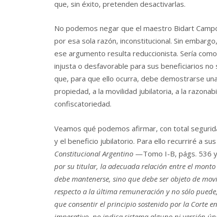
que, sin éxito, pretenden desactivarlas.
No podemos negar que el maestro Bidart Campos
por esa sola razón, inconstitucional. Sin embargo
ese argumento resulta reduccionista. Sería como 
injusta o desfavorable para sus beneficiarios n
que, para que ello ocurra, debe demostrarse una 
propiedad, a la movilidad jubilatoria, a la razonabi
confiscatoriedad.
Veamos qué podemos afirmar, con total segurida
y el beneficio jubilatorio. Para ello recurriré a s
Constitucional Argentino
—Tomo I-B, págs. 536 y
por su titular, la adecuada relación entre el monto
debe mantenerse, sino que debe ser objeto de mov
respecto a la última remuneración y no sólo puede, s
que consentir el principio sostenido por la Corte e
imperativo, no indica sistema alguno ni versión únic