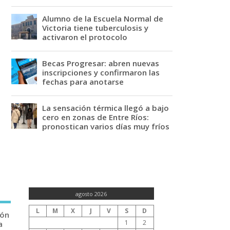
Alumno de la Escuela Normal de
Victoria tiene tuberculosis y
activaron el protocolo
Becas Progresar: abren nuevas
inscripciones y confirmaron las
fechas para anotarse
La sensación térmica llegó a bajo
cero en zonas de Entre Ríos:
pronostican varios días muy fríos
agosto 2026
L
M
X
J
V
S
D
ión
1
2
a