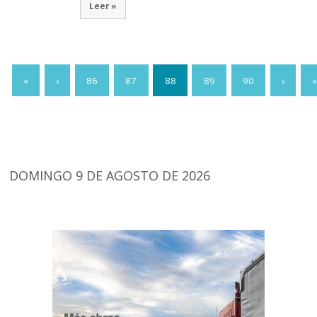
Leer »
«
‹
86
87
88
89
90
›
»
DOMINGO 9 DE AGOSTO DE 2026