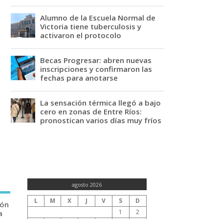
Alumno de la Escuela Normal de
Victoria tiene tuberculosis y
activaron el protocolo
Becas Progresar: abren nuevas
inscripciones y confirmaron las
fechas para anotarse
La sensación térmica llegó a bajo
cero en zonas de Entre Ríos:
pronostican varios días muy fríos
agosto 2026
L
M
X
J
V
S
D
ión
1
2
a