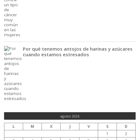
Por qué tenemos antojos de harinas y azúcares
cuando estamos estresados
agosto 2026
L
M
X
J
V
S
D
1
2