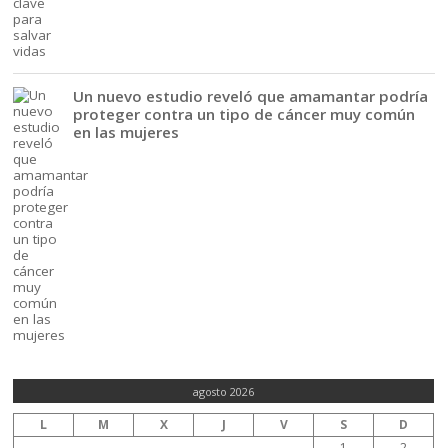
Un nuevo estudio reveló que amamantar podría
proteger contra un tipo de cáncer muy común
en las mujeres
agosto 2026
L
M
X
J
V
S
D
1
2