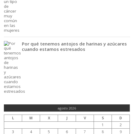
Por qué tenemos antojos de harinas y azúcares
cuando estamos estresados
agosto 2026
L
M
X
J
V
S
D
1
2
3
4
5
6
7
8
9