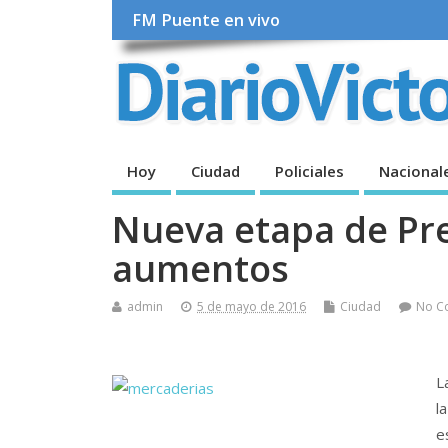
FM Puente en vivo
Hoy
Ciudad
Policiales
Nacional
Nueva etapa de Pr
aumentos
admin
5 de mayo de 2016
Ciudad
No C
L
l
e