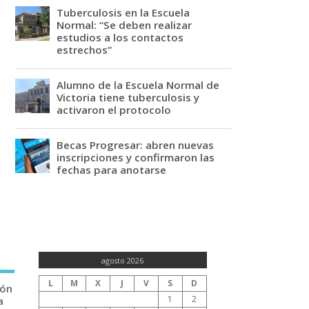
Tuberculosis en la Escuela
Normal: “Se deben realizar
estudios a los contactos
estrechos”
Alumno de la Escuela Normal de
Victoria tiene tuberculosis y
activaron el protocolo
Becas Progresar: abren nuevas
inscripciones y confirmaron las
fechas para anotarse
agosto 2026
L
M
X
J
V
S
D
ión
1
2
a