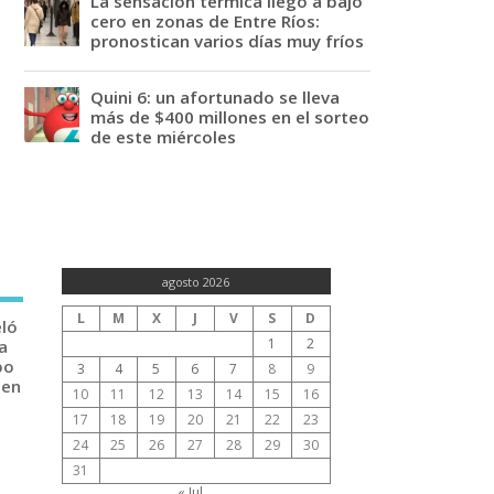
La sensación térmica llegó a bajo
cero en zonas de Entre Ríos:
pronostican varios días muy fríos
Quini 6: un afortunado se lleva
más de $400 millones en el sorteo
de este miércoles
agosto 2026
L
M
X
J
V
S
D
eló
1
2
a
po
3
4
5
6
7
8
9
 en
10
11
12
13
14
15
16
17
18
19
20
21
22
23
24
25
26
27
28
29
30
31
« Jul