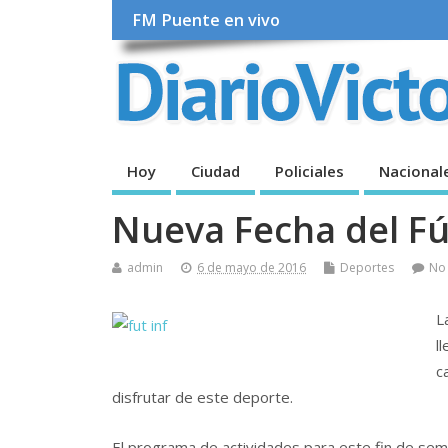
FM Puente en vivo
Hoy
Ciudad
Policiales
Nacional
Nueva Fecha del Fút
admin
6 de mayo de 2016
Deportes
No
L
l
c
disfrutar de este deporte.
El programa de actividades para este fin de sema