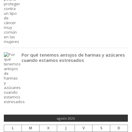
Por qué tenemos antojos de harinas y azúcares
cuando estamos estresados
agosto 2026
L
M
X
J
V
S
D