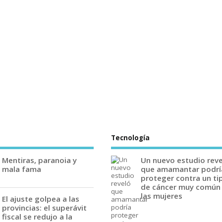
Tecnología
Mentiras, paranoia y
Un nuevo estudio rev
mala fama
que amamantar podrí
proteger contra un ti
de cáncer muy común
las mujeres
El ajuste golpea a las
provincias: el superávit
fiscal se redujo a la