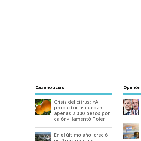
Cazanoticias
Opinión
Crisis del citrus: «Al
productor le quedan
apenas 2.000 pesos por
cajón», lamentó Toler
En el último año, creció
un 4 por ciento el