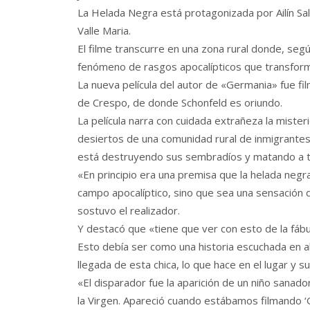
La Helada Negra está protagonizada por Ailín Sala
Valle Maria.
El filme transcurre en una zona rural donde, segú
fenómeno de rasgos apocalípticos que transform
La nueva película del autor de «Germania» fue fil
de Crespo, de donde Schonfeld es oriundo.
La película narra con cuidada extrañeza la miste
desiertos de una comunidad rural de inmigrant
está destruyendo sus sembradíos y matando a t
«En principio era una premisa que la helada negr
campo apocalíptico, sino que sea una sensación d
sostuvo el realizador.
Y destacó que «tiene que ver con esto de la fábula
Esto debía ser como una historia escuchada en a
llegada de esta chica, lo que hace en el lugar y su
«El disparador fue la aparición de un niño sanad
la Virgen. Apareció cuando estábamos filmando ‘