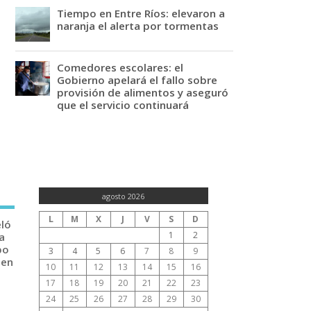
Tiempo en Entre Ríos: elevaron a
naranja el alerta por tormentas
Comedores escolares: el
Gobierno apelará el fallo sobre
provisión de alimentos y aseguró
que el servicio continuará
agosto 2026
L
M
X
J
V
S
D
eló
1
2
a
po
3
4
5
6
7
8
9
 en
10
11
12
13
14
15
16
17
18
19
20
21
22
23
24
25
26
27
28
29
30