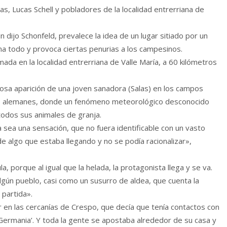
s, Lucas Schell y pobladores de la localidad entrerriana de
n dijo Schonfeld, prevalece la idea de un lugar sitiado por un
a todo y provoca ciertas penurias a los campesinos.
mada en la localidad entrerriana de Valle María, a 60 kilómetros
riosa aparición de una joven sanadora (Salas) en los campos
es alemanes, donde un fenómeno meteorológico desconocido
odos sus animales de granja.
a sea una sensación, que no fuera identificable con un vasto
e algo que estaba llegando y no se podía racionalizar»,
, porque al igual que la helada, la protagonista llega y se va.
lgún pueblo, casi como un susurro de aldea, que cuenta la
 partida».
or en las cercanías de Crespo, que decía que tenía contactos con
Germania’. Y toda la gente se apostaba alrededor de su casa y