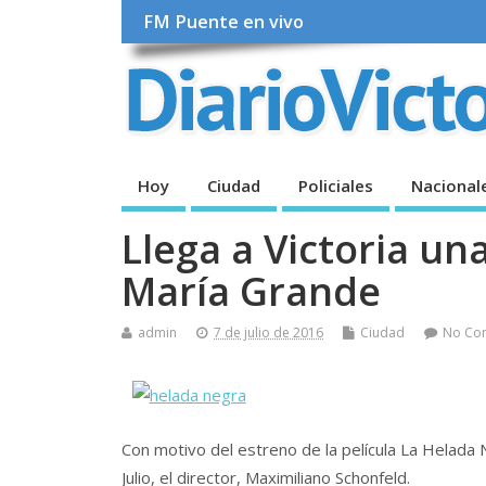
FM Puente en vivo
Hoy
Ciudad
Policiales
Nacional
Llega a Victoria un
María Grande
admin
7 de julio de 2016
Ciudad
No Co
Con motivo del estreno de la película La Helada N
Julio, el director, Maximiliano Schonfeld.