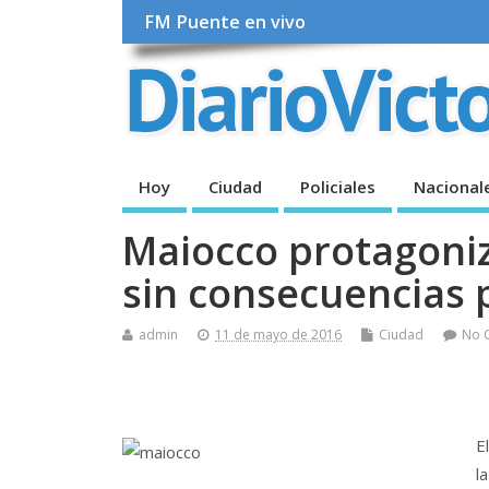
FM Puente en vivo
Hoy
Ciudad
Policiales
Nacional
Maiocco protagoniz
sin consecuencias 
admin
11 de mayo de 2016
Ciudad
No 
El
l