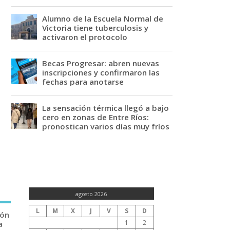
Alumno de la Escuela Normal de
Victoria tiene tuberculosis y
activaron el protocolo
Becas Progresar: abren nuevas
inscripciones y confirmaron las
fechas para anotarse
La sensación térmica llegó a bajo
cero en zonas de Entre Ríos:
pronostican varios días muy fríos
agosto 2026
L
M
X
J
V
S
D
ión
1
2
a