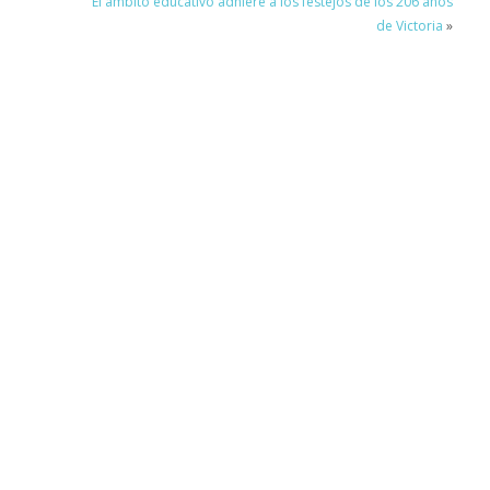
El ámbito educativo adhiere a los festejos de los 206 años
de Victoria
»