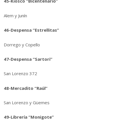
45-Kiosco “Bicentenario”
Alem y Junín
46-Despensa “Estrellitas”
Dorrego y Copello
47-Despensa “Sartori”
San Lorenzo 372
48-Mercadito “Raúl”
San Lorenzo y Güemes
49-Librería “Monigote”