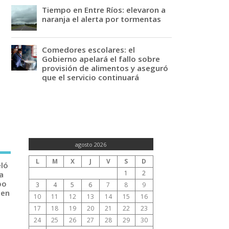
Tiempo en Entre Ríos: elevaron a
naranja el alerta por tormentas
Comedores escolares: el
Gobierno apelará el fallo sobre
provisión de alimentos y aseguró
que el servicio continuará
agosto 2026
L
M
X
J
V
S
D
eló
1
2
a
po
3
4
5
6
7
8
9
 en
10
11
12
13
14
15
16
17
18
19
20
21
22
23
24
25
26
27
28
29
30