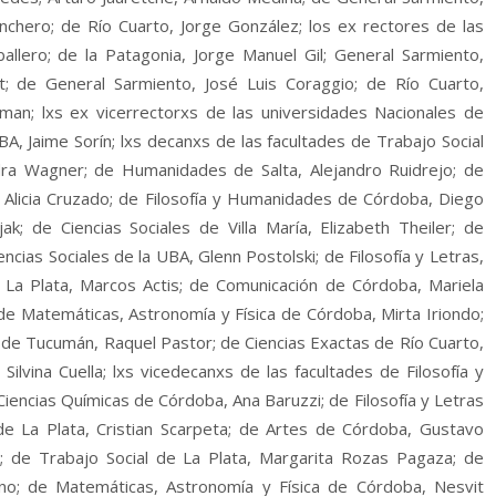
nchero; de Río Cuarto, Jorge González; los ex rectores de las
allero; de la Patagonia, Jorge Manuel Gil; General Sarmiento,
t; de General Sarmiento, José Luis Coraggio; de Río Cuarto,
dman; lxs ex vicerrectorxs de las universidades Nacionales de
BA, Jaime Sorín; lxs decanxs de las facultades de Trabajo Social
ndra Wagner; de Humanidades de Salta, Alejandro Ruidrejo; de
, Alicia Cruzado; de Filosofía y Humanidades de Córdoba, Diego
; de Ciencias Sociales de Villa María, Elizabeth Theiler; de
ncias Sociales de la UBA, Glenn Postolski; de Filosofía y Letras,
 La Plata, Marcos Actis; de Comunicación de Córdoba, Mariela
 de Matemáticas, Astronomía y Física de Córdoba, Mirta Iriondo;
 de Tucumán, Raquel Pastor; de Ciencias Exactas de Río Cuarto,
ilvina Cuella; lxs vicedecanxs de las facultades de Filosofía y
encias Químicas de Córdoba, Ana Baruzzi; de Filosofía y Letras
de La Plata, Cristian Scarpeta; de Artes de Córdoba, Gustavo
e; de Trabajo Social de La Plata, Margarita Rozas Pagaza; de
ano; de Matemáticas, Astronomía y Física de Córdoba, Nesvit