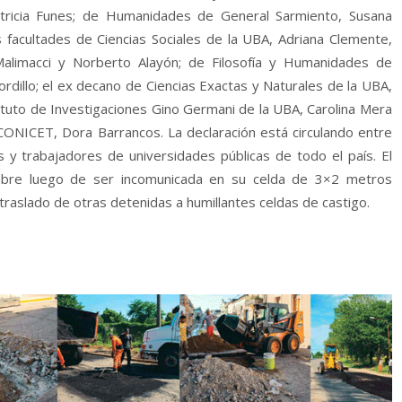
Patricia Funes; de Humanidades de General Sarmiento, Susana
 facultades de Ciencias Sociales de la UBA, Adriana Clemente,
Malimacci y Norberto Alayón; de Filosofía y Humanidades de
Gordillo; el ex decano de Ciencias Exactas y Naturales de la UBA,
nstituto de Investigaciones Gino Germani de la UBA, Carolina Mera
e CONICET, Dora Barrancos. La declaración está circulando entre
es y trabajadores de universidades públicas de todo el país. El
mbre luego de ser incomunicada en su celda de 3×2 metros
raslado de otras detenidas a humillantes celdas de castigo.