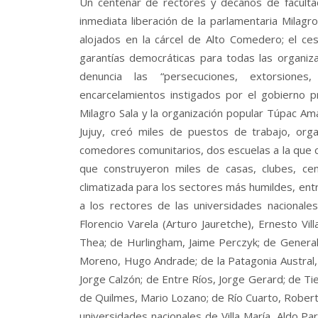
Un centenar de rectores y decanos de facultad
inmediata liberación de la parlamentaria Milagr
alojados en la cárcel de Alto Comedero; el ces
garantías democráticas para todas las organizac
denuncia las “persecuciones, extorsiones
encarcelamientos instigados por el gobierno p
Milagro Sala y la organización popular Túpac Amar
Jujuy, creó miles de puestos de trabajo, organ
comedores comunitarios, dos escuelas a la que 
que construyeron miles de casas, clubes, cen
climatizada para los sectores más humildes, entr
a los rectores de las universidades nacionales
Florencio Varela (Arturo Jauretche), Ernesto Vil
Thea; de Hurlingham, Jaime Perczyk; de General 
Moreno, Hugo Andrade; de la Patagonia Austral, 
Jorge Calzón; de Entre Ríos, Jorge Gerard; de Tier
de Quilmes, Mario Lozano; de Río Cuarto, Roberto
universidades nacionales de Villa María, Aldo P