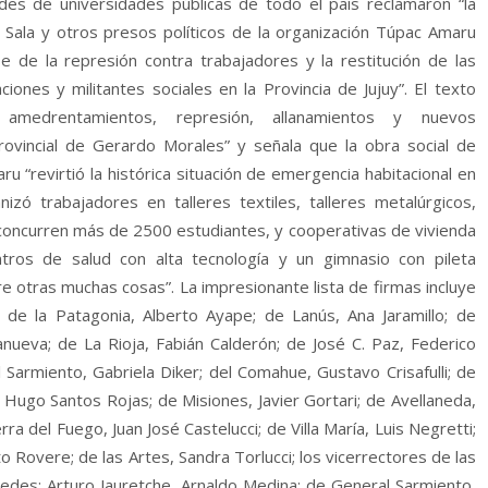
es de universidades públicas de todo el país reclamaron “la
o Sala y otros presos políticos de la organización Túpac Amaru
e de la represión contra trabajadores y la restitución de las
iones y militantes sociales en la Provincia de Jujuy”. El texto
, amedrentamientos, represión, allanamientos y nuevos
rovincial de Gerardo Morales” y señala que la obra social de
u “revirtió la histórica situación de emergencia habitacional en
izó trabajadores en talleres textiles, talleres metalúrgicos,
concurren más de 2500 estudiantes, y cooperativas de vivienda
tros de salud con alta tecnología y un gimnasio con pileta
e otras muchas cosas”. La impresionante lista de firmas incluye
 de la Patagonia, Alberto Ayape; de Lanús, Ana Jaramillo; de
lanueva; de La Rioja, Fabián Calderón; de José C. Paz, Federico
Sarmiento, Gabriela Diker; del Comahue, Gustavo Crisafulli; de
Hugo Santos Rojas; de Misiones, Javier Gortari; de Avellaneda,
ra del Fuego, Juan José Castelucci; de Villa María, Luis Negretti;
 Rovere; de las Artes, Sandra Torlucci; los vicerrectores de las
aredes; Arturo Jauretche, Arnaldo Medina; de General Sarmiento,