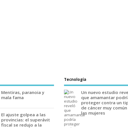
Tecnología
Mentiras, paranoia y
Un nuevo estudio rev
mala fama
que amamantar podrí
proteger contra un ti
de cáncer muy común
las mujeres
El ajuste golpea a las
provincias: el superávit
fiscal se redujo a la