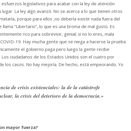
sfuerzos legislativos para acabar con la ley de atención
 lugar. La ley algo avanzó. No se acerca a lo que tienen otros
atarla, porque para ellos ,no debería existir nada fuera del
e llama “Libertario”, lo que es una broma de mal gusto. Es
ientemente rico para sobrevivir, genial; si no lo eres, mala
el COVID-19. Hay mucha gente que se niega a hacerse la prueba
nicamente el gobierno paga pero luego la gente recibe
Los ciudadanos de los Estados Unidos son el cuatro por
o de los casos. No hay mejoría. De hecho, está empeorando. Yo
ia de crisis existenciales: la de la catástrofe
lear, la crisis del deterioro de la democracia.»
on mayor fuerza?