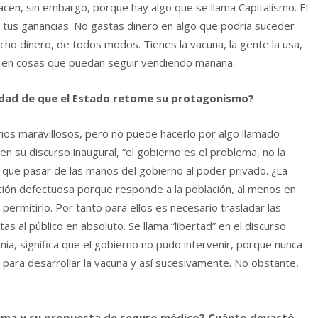
 hacen, sin embargo, porque hay algo que se llama Capitalismo. El
 tus ganancias. No gastas dinero en algo que podría suceder
ho dinero, de todos modos. Tienes la vacuna, la gente la usa,
n en cosas que puedan seguir vendiendo mañana.
sidad de que el Estado retome su protagonismo?
rios maravillosos, pero no puede hacerlo por algo llamado
 su discurso inaugural, “el gobierno es el problema, no la
en que pasar de las manos del gobierno al poder privado. ¿La
ución defectuosa porque responde a la población, al menos en
rmitirlo. Por tanto para ellos es necesario trasladar las
as al público en absoluto. Se llama “libertad” en el discurso
a, significa que el gobierno no pudo intervenir, porque nunca
 para desarrollar la vacuna y así sucesivamente. No obstante,
 Obama y su propuesta de seguro médico? Cuánto devastó