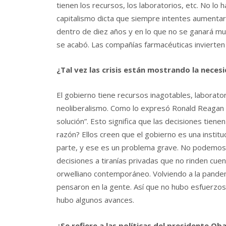
tienen los recursos, los laboratorios, etc. No lo
capitalismo dicta que siempre intentes aumentar
dentro de diez años y en lo que no se ganará muc
se acabó. Las compañías farmacéuticas invierte
¿Tal vez las crisis están mostrando la nece
El gobierno tiene recursos inagotables, laborato
neoliberalismo. Como lo expresó Ronald Reagan en
solución”. Esto significa que las decisiones tien
razón? Ellos creen que el gobierno es una instit
parte, y ese es un problema grave. No podemos pe
decisiones a tiranías privadas que no rinden cuent
orwelliano contemporáneo. Volviendo a la pandemi
pensaron en la gente. Así que no hubo esfuerzos
hubo algunos avances.
¿Se refiere a las políticas del presidente