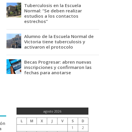
Tuberculosis en la Escuela
Normal: “Se deben realizar
estudios a los contactos
estrechos”
Alumno de la Escuela Normal de
Victoria tiene tuberculosis y
activaron el protocolo
Becas Progresar: abren nuevas
inscripciones y confirmaron las
fechas para anotarse
agosto 2026
L
M
X
J
V
S
D
ión
1
2
a