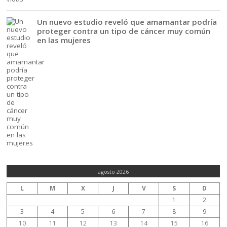
Un nuevo estudio reveló que amamantar podría
proteger contra un tipo de cáncer muy común
en las mujeres
agosto 2026
L
M
X
J
V
S
D
1
2
3
4
5
6
7
8
9
10
11
12
13
14
15
16