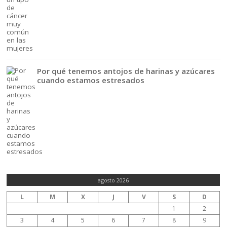
Por qué tenemos antojos de harinas y azúcares
cuando estamos estresados
agosto 2026
L
M
X
J
V
S
D
1
2
3
4
5
6
7
8
9