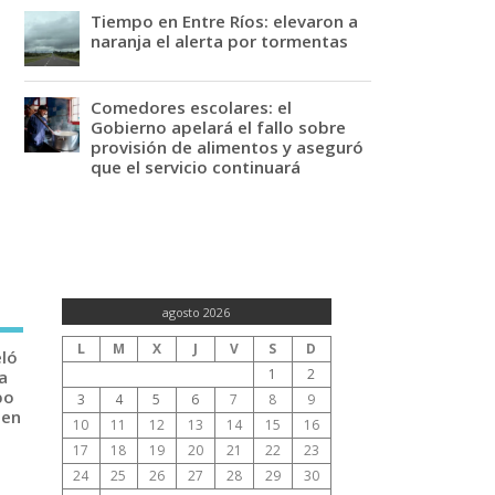
Tiempo en Entre Ríos: elevaron a
naranja el alerta por tormentas
Comedores escolares: el
Gobierno apelará el fallo sobre
provisión de alimentos y aseguró
que el servicio continuará
agosto 2026
L
M
X
J
V
S
D
eló
1
2
a
po
3
4
5
6
7
8
9
 en
10
11
12
13
14
15
16
17
18
19
20
21
22
23
24
25
26
27
28
29
30