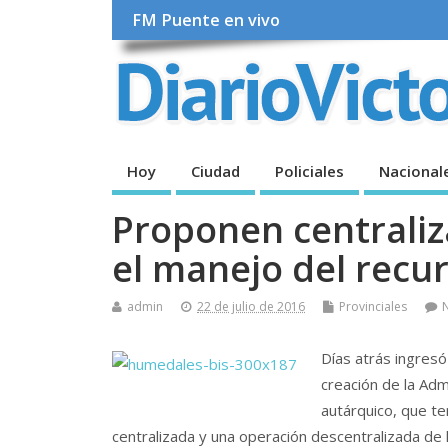
FM Puente en vivo
Hoy
Ciudad
Policiales
Nacional
Proponen centraliz
el manejo del recur
admin
22 de julio de 2016
Provinciales
Días atrás ingres
creación de la Adm
autárquico, que te
centralizada y una operación descentralizada de l