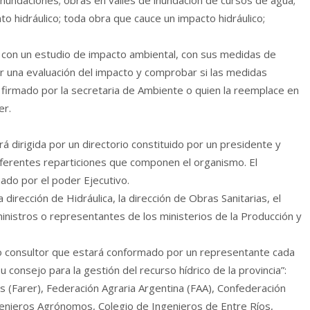
inundaciones; obras en valles de inundación de cursos de agua;
 hidráulico; toda obra que cauce un impacto hidráulico;
 con un estudio de impacto ambiental, con sus medidas de
ar una evaluación del impacto y comprobar si las medidas
 firmado por la secretaria de Ambiente o quien la reemplace en
er.
rá dirigida por un directorio constituido por un presidente y
iferentes reparticiones que componen el organismo. El
ado por el poder Ejecutivo.
dirección de Hidráulica, la dirección de Obras Sanitarias, el
ministros o representantes de los ministerios de la Producción y
jo consultor que estará conformado por un representante cada
 consejo para la gestión del recurso hídrico de la provincia”:
 (Farer), Federación Agraria Argentina (FAA), Confederación
genieros Agrónomos, Colegio de Ingenieros de Entre Ríos,