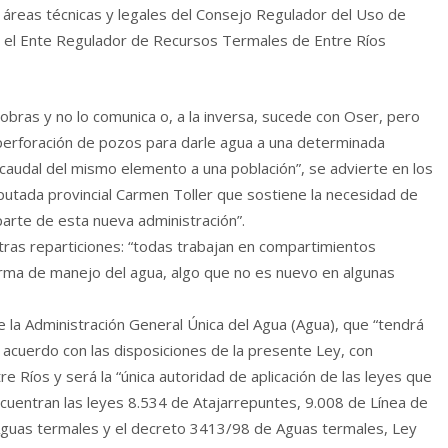
as áreas técnicas y legales del Consejo Regulador del Uso de
a el Ente Regulador de Recursos Termales de Entre Ríos
za obras y no lo comunica o, a la inversa, sucede con Oser, pero
a perforación de pozos para darle agua a una determinada
caudal del mismo elemento a una población”, se advierte en los
iputada provincial Carmen Toller que sostiene la necesidad de
 parte de esta nueva administración”.
tras reparticiones: “todas trabajan en compartimientos
forma de manejo del agua, algo que no es nuevo en algunas
 la Administración General Única del Agua (Agua), que “tendrá
 acuerdo con las disposiciones de la presente Ley, con
e Ríos y será la “única autoridad de aplicación de las leyes que
encuentran las leyes 8.534 de Atajarrepuntes, 9.008 de Línea de
 Aguas termales y el decreto 3413/98 de Aguas termales, Ley