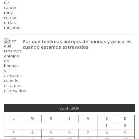
Por qué tenemos antojos de harinas y azúcares
cuando estamos estresados
agosto 2026
L
M
X
J
V
S
D
1
2
3
4
5
6
7
8
9