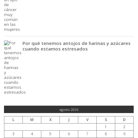
Por qué tenemos antojos de harinas y azúcares
cuando estamos estresados
agosto 2026
L
M
X
J
V
S
D
1
2
3
4
5
6
7
8
9