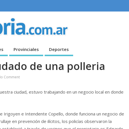
es
Provinciales
Deportes
udado de una polleria
No Comment
nuestra ciudad, estuvo trabajando en un negocio local en donde
calle Irigoyen e Intendente Copello, donde funciona un negocio de
ullaje en prevención de ilícitos, los policías observaron la
se estableció a través de vecinos que el propietario es Edgardo