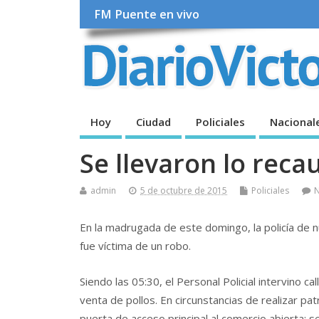
FM Puente en vivo
Hoy
Ciudad
Policiales
Nacional
Se llevaron lo reca
admin
5 de octubre de 2015
Policiales
En la madrugada de este domingo, la policía de 
fue víctima de un robo.
Siendo las 05:30, el Personal Policial intervino 
venta de pollos. En circunstancias de realizar patr
puerta de acceso principal al comercio abierta; 