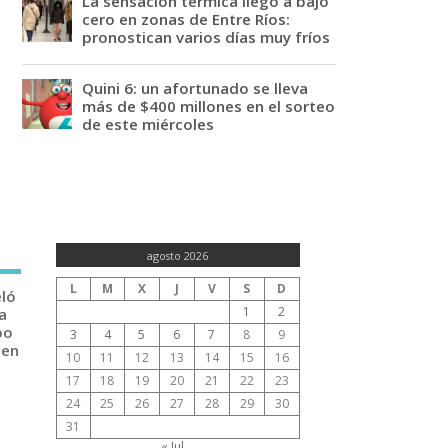
La sensación térmica llegó a bajo
cero en zonas de Entre Ríos:
pronostican varios días muy fríos
Quini 6: un afortunado se lleva
más de $400 millones en el sorteo
de este miércoles
agosto 2026
L
M
X
J
V
S
D
eló
1
2
a
po
3
4
5
6
7
8
9
 en
10
11
12
13
14
15
16
17
18
19
20
21
22
23
24
25
26
27
28
29
30
31
« Jul