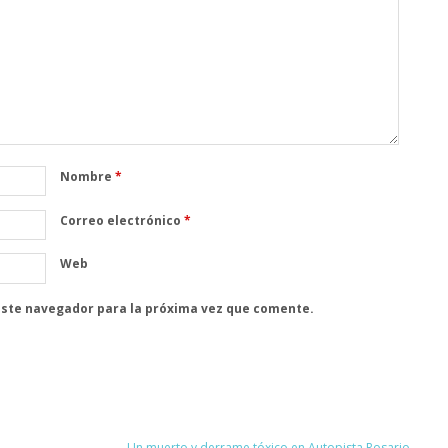
Nombre
*
Correo electrónico
*
Web
este navegador para la próxima vez que comente.
Un muerto y derrame tóxico en Autopista Rosario-