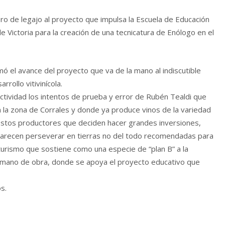
o de legajo al proyecto que impulsa la Escuela de Educación
 Victoria para la creación de una tecnicatura de Enólogo en el
mó el avance del proyecto que va de la mano al indiscutible
rollo vitivinícola.
a actividad los intentos de prueba y error de Rubén Tealdi que
n la zona de Corrales y donde ya produce vinos de la variedad
 estos productores que deciden hacer grandes inversiones,
recen perseverar en tierras no del todo recomendadas para
 turismo que sostiene como una especie de “plan B” a la
 mano de obra, donde se apoya el proyecto educativo que
.
s.