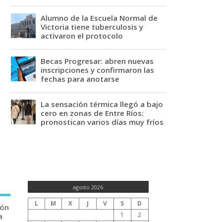
Alumno de la Escuela Normal de
Victoria tiene tuberculosis y
activaron el protocolo
Becas Progresar: abren nuevas
inscripciones y confirmaron las
fechas para anotarse
La sensación térmica llegó a bajo
cero en zonas de Entre Ríos:
pronostican varios días muy fríos
agosto 2026
L
M
X
J
V
S
D
ión
1
2
a