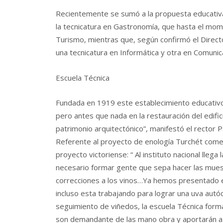
Recientemente se sumó a la propuesta educativa de
la tecnicatura en Gastronomía, que hasta el mome
Turismo, mientras que, según confirmó el Direc
una tecnicatura en Informática y otra en Comunic
Escuela Técnica
Fundada en 1919 este establecimiento educativo 
pero antes que nada en la restauración del edifi
patrimonio arquitectónico”, manifestó el rector P
Referente al proyecto de enología Turchét coment
proyecto victoriense: “ Al instituto nacional lle
necesario formar gente que sepa hacer las mues
correcciones a los vinos…Ya hemos presentado el 
incluso esta trabajando para lograr una uva autócto
seguimiento de viñedos, la escuela Técnica forma
son demandante de las mano obra y aportarán a l