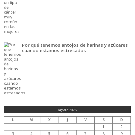
Por qué tenemos antojos de harinas y azúcares
cuando estamos estresados
agosto 2026
L
M
X
J
V
S
D
1
2
3
4
5
6
7
8
9