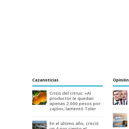
Cazanoticias
Opinión
Crisis del citrus: «Al
productor le quedan
apenas 2.000 pesos por
cajón», lamentó Toler
En el último año, creció
un 4 por ciento el