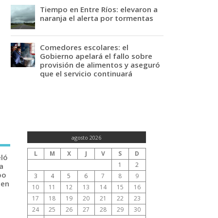
Tiempo en Entre Ríos: elevaron a
naranja el alerta por tormentas
Comedores escolares: el
Gobierno apelará el fallo sobre
provisión de alimentos y aseguró
que el servicio continuará
agosto 2026
L
M
X
J
V
S
D
eló
1
2
a
po
3
4
5
6
7
8
9
 en
10
11
12
13
14
15
16
17
18
19
20
21
22
23
24
25
26
27
28
29
30