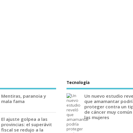
Tecnología
Mentiras, paranoia y
Un nuevo estudio rev
mala fama
que amamantar podrí
proteger contra un ti
de cáncer muy común
las mujeres
El ajuste golpea a las
provincias: el superávit
fiscal se redujo a la