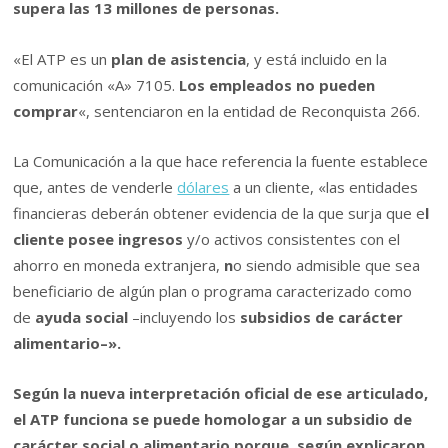
supera las 13 millones de personas.
«El ATP es un
plan de asistencia
, y está incluido en la
comunicación «A» 7105.
Los empleados no pueden
comprar
«, sentenciaron en la entidad de Reconquista 266.
La Comunicación a la que hace referencia la fuente establece
que, antes de venderle
dólares
a un cliente, «las entidades
financieras deberán obtener evidencia de la que surja que e
l
cliente posee ingresos
y/o activos consistentes con el
ahorro en moneda extranjera,
n
o siendo admisible que sea
beneficiario de algún plan o programa caracterizado como
de
ayuda social
–incluyendo los
subsidios de carácter
alimentario–».
Según la nueva interpretación oficial de ese articulado,
el ATP funciona se puede homologar a un subsidio de
carácter social o alimentario porque, según explicaron,